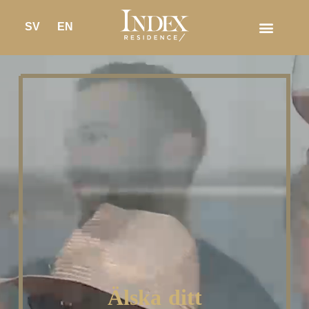
SV
EN
Älska
ditt