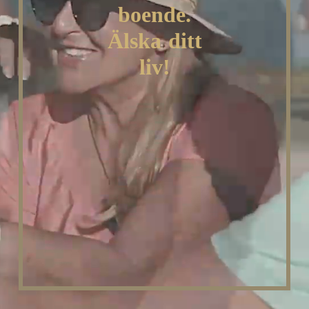
boende.
Älska
ditt
liv!