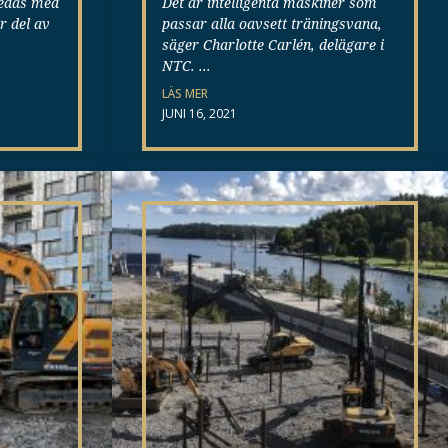
ledas med
Det är intelligenta maskiner som
ör del av
passar alla oavsett träningsvana,
säger Charlotte Carlén, delägare i
NTC.
LÄS MER
JUNI 16, 2021