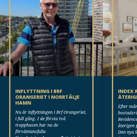
INFLYTTNING I BRF
INDEX 
ORANGERIET I NORRTÄLJE
ÅTERIG
HAMN
Efter må
Nu är inflyttningen i Brf Orangeriet,
bostadsrä
i full gång. I de första två
Residenc
trapphusen har nu de
återigen 
förväntansfulla
Den nya l