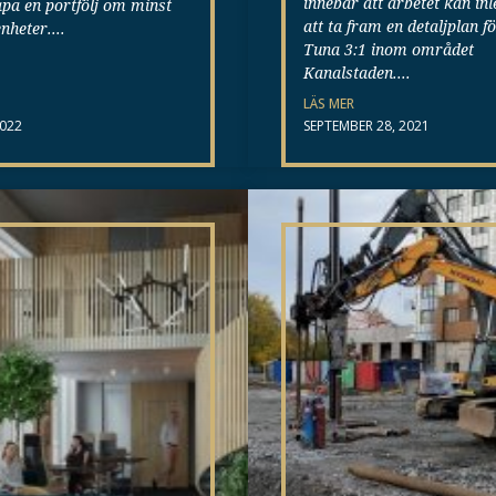
innebär att arbetet kan in
apa en portfölj om minst
att ta fram en detaljplan f
nheter.
Tuna 3:1 inom området
Kanalstaden.
LÄS MER
2022
SEPTEMBER 28, 2021