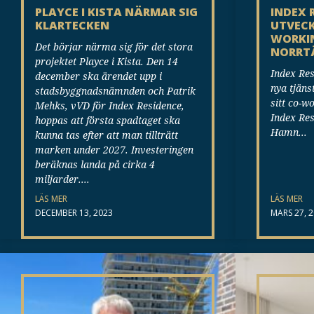
PLAYCE I KISTA NÄRMAR SIG
INDEX 
KLARTECKEN
UTVECK
WORKIN
Det börjar närma sig för det stora
NORRT
projektet Playce i Kista. Den 14
Index Res
december ska ärendet upp i
nya tjäns
stadsbyggnadsnämnden och Patrik
sitt co-w
Mehks, vVD för Index Residence,
Index Res
hoppas att första spadtaget ska
Hamn
kunna tas efter att man tillträtt
marken under 2027. Investeringen
beräknas landa på cirka 4
miljarder.
LÄS MER
LÄS MER
DECEMBER 13, 2023
MARS 27, 