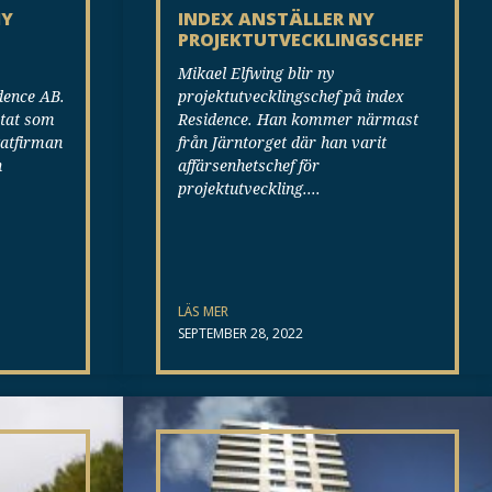
NY
INDEX ANSTÄLLER NY
PROJEKTUTVECKLINGSCHEF
Mikael Elfwing blir ny
dence AB.
projektutvecklingschef på index
etat som
Residence. Han kommer närmast
katfirman
från Järntorget där han varit
n
affärsenhetschef för
projektutveckling.
LÄS MER
SEPTEMBER 28, 2022