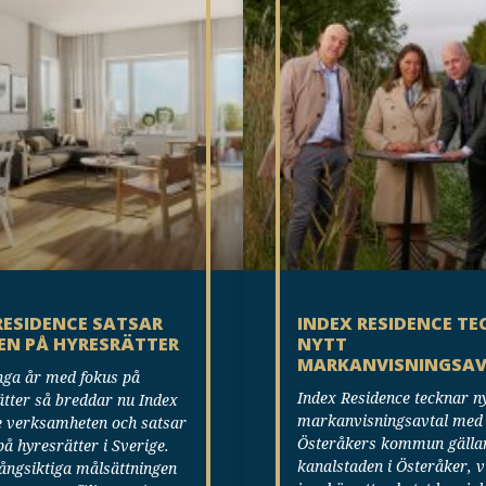
RESIDENCE SATSAR
INDEX RESIDENCE T
EN PÅ HYRESRÄTTER
NYTT
MARKANVISNINGSA
nga år med fokus på
Index Residence tecknar ny
tter så breddar nu Index
markanvisningsavtal med
e verksamheten och satsar
Österåkers kommun gälla
på hyresrätter i Sverige.
kanalstaden i Österåker, v
ångsiktiga målsättningen