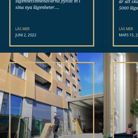
lägenhetsinnehavarna flyttat in i
är att sk
sina nya lägenheter.
5000 läge
LÄS MER
LÄS MER
JUNI 2, 2022
MARS 15, 