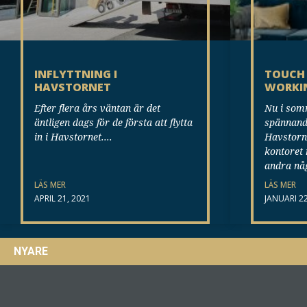
INFLYTTNING I
TOUCH 
HAVSTORNET
WORKI
Efter flera års väntan är det
Nu i som
äntligen dags för de första att flytta
spännand
in i Havstornet.
Havstorne
kontoret 
andra na
LÄS MER
LÄS MER
APRIL 21, 2021
JANUARI 22
NYARE