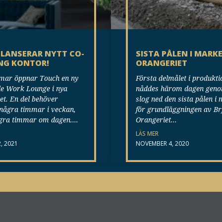
LANSERAR NYTT CO-
SISTA PÅLEN I MARK
NG KONTOR!
ORANGERIET
mar öppnar Touch en ny
Första delmålet i produkt
e Work Lounge i nya
nåddes härom dagen genom
t. En del behöver
slog ned den sista pålen i
några timmar i veckan,
för grundläggningen av Br
̊gra timmar om dagen.
Orangeriet
LÄS MER
, 2021
NOVEMBER 4, 2020