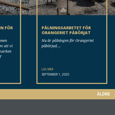
EN FÖR
PÅLNINGSARBETET FÖR
ORANGERIET PÅBÖRJAT
ionen
Nu är pålningen för Orangeriet
 att vi
påbörjad.
 marken
f
LÄS MER
SEPTEMBER 1, 2020
ÄLDRE