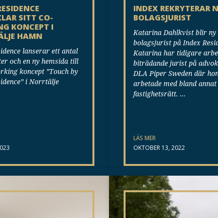
RESIDENCE
INDEX REKRYTERAR 
LAR SITT CO-
BOLAGSJURIST
G KONCEPT I
Katarina Dahlkvist blir ny
ÄLJE HAMN
bolagsjurist på Index Resi
idence lanserar ett antal
Katarina har tidigare arb
ter och en ny hemsida till
biträdande jurist på advo
orking koncept ”Touch by
DLA Piper Sweden där ho
idence” i Norrtälje
arbetade med bland annat
fastighetsrätt.
LÄS MER
2023
OKTOBER 13, 2022