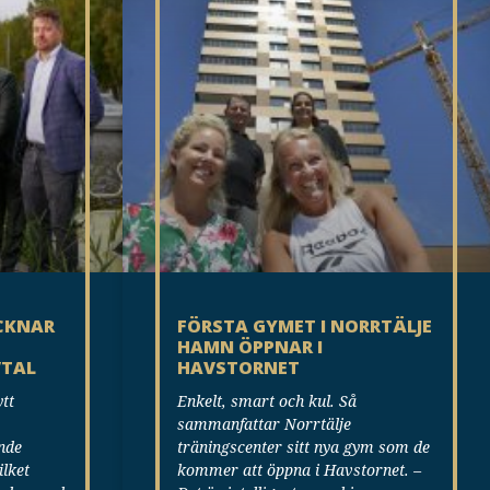
ECKNAR
FÖRSTA GYMET I NORRTÄLJE
HAMN ÖPPNAR I
VTAL
HAVSTORNET
tt
Enkelt, smart och kul. Så
sammanfattar Norrtälje
nde
träningscenter sitt nya gym som de
ilket
kommer att öppna i Havstornet. –