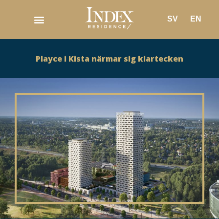
SV
EN
Playce i Kista närmar sig klartecken