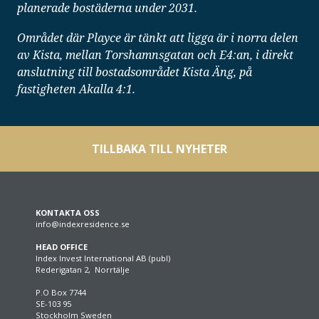
planerade bostäderna under 2031.
Området där Playce är tänkt att ligga är i norra delen
av Kista, mellan Torshamnsgatan och E4:an, i direkt
anslutning till bostadsområdet Kista Äng, på
fastigheten Akalla 4:1.
TILLBAKA TILL NYHETER
KONTAKTA OSS
info@indexresidence.se
HEAD OFFICE
Index Invest International AB (publ)
Rederigatan 2, Norrtälje
P.O Box 7744
SE-103 95
Stockholm Sweden