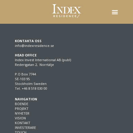
KONTAKTA OSS
info@indexresidence.se
HEAD OFFICE
Index Invest International AB (publ)
Rederigatan 2, Norrtälje
P.O Box 7744
SE-103 95
Stockholm Sweden
Tel. +46 8 518 030 00
NAVIGATION
BOENDE
PROJEKT
NYHETER
VISION
KONTAKT
INVESTERARE
TOUCH