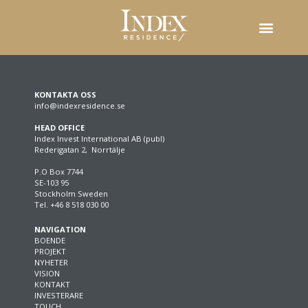
KONTAKTA OSS
info@indexresidence.se
HEAD OFFICE
Index Invest International AB (publ)
Rederigatan 2, Norrtälje
P.O Box 7744
SE-103 95
Stockholm Sweden
Tel. +46 8 518 030 00
NAVIGATION
BOENDE
PROJEKT
NYHETER
VISION
KONTAKT
INVESTERARE
TOUCH