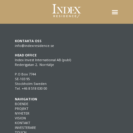
KONTAKTA OSS
info@indexresidence.se
HEAD OFFICE
Index Invest International AB (publ)
Rederigatan 2, Norrtälje
P.O Box 7744
SE-103 95
Stockholm Sweden
Tel. +46 8 518 030 00
NAVIGATION
BOENDE
PROJEKT
NYHETER
VISION
KONTAKT
INVESTERARE
TOUCH