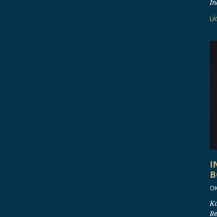
In
LÄ
I
B
OK
Ka
Re