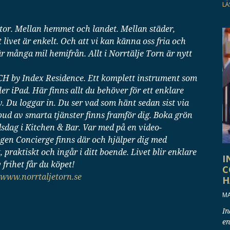
LÄ
 ytor. Mellan hemmet och landet. Mellan städer,
 livet är enkelt. Och att vi kan känna oss fria och
 är många mil hemifrån. Allt i Norrtälje Torn är nytt
CH by Index Residence. Ett komplett instrument som
ler iPad. Här finns allt du behöver för ett enklare
liv. Du loggar in. Du ser vad som hänt sedan sist via
tbud av smarta tjänster finns framför dig. Boka grön
dsdag i Kitchen & Bar. Var med på en video-
gen Concierge finns där och hjälper dig med
praktiskt och ingår i ditt boende. Livet blir enklare
I
 frihet får du köpet!
C
www.norrtaljetorn.se
H
MA
In
en