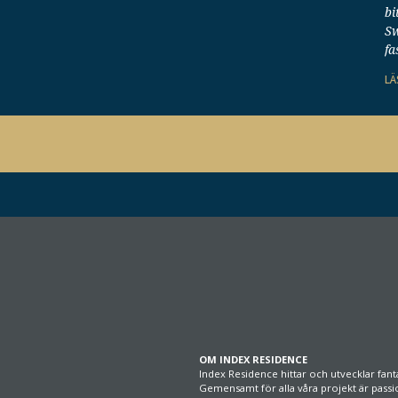
bi
Sw
fa
LÄ
OM INDEX RESIDENCE
Index Residence hittar och utvecklar fanta
Gemensamt för alla våra projekt är passi