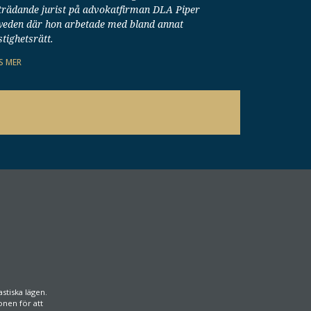
trädande jurist på advokatfirman DLA Piper
eden där hon arbetade med bland annat
stighetsrätt.
S MER
stiska lägen.
onen för att