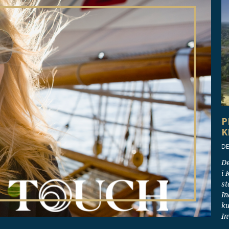
P
K
DE
De
i 
st
In
ku
In