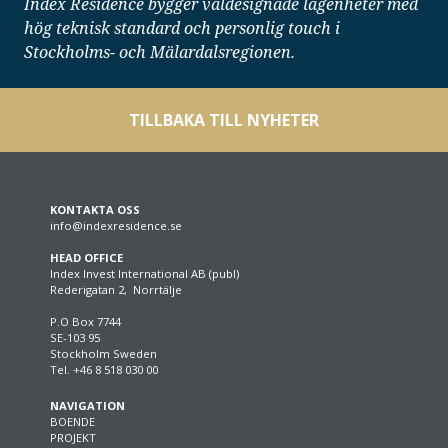
Index Residence bygger väldesignade lägenheter med
hög teknisk standard och personlig touch i
Stockholms- och Mälardalsregionen.
TILLBAKA TILL NYHETER
KONTAKTA OSS
info@indexresidence.se
HEAD OFFICE
Index Invest International AB (publ)
Rederigatan 2, Norrtälje
P.O Box 7744
SE-103 95
Stockholm Sweden
Tel. +46 8 518 030 00
NAVIGATION
BOENDE
PROJEKT