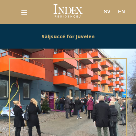
SV
EN
Säljsuccé för Juvelen